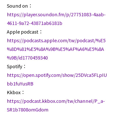
Sound on：
https://player.soundon.fm/p/27751083-4aab-
4611-9a72-43871ab6181b
Apple podcast：
https://podcasts.apple.com/tw/podcast/%E5
%8D%81%E5%8A%9B%E5%AF%A6%E5%8A
%9B/id1770459340
Spotify：
https://open.spotify.com/show/25DVca5FLpIU
bb1fuYusRB
Kkbox：
https://podcast.kkbox.com/tw/channel/P_a-
SR1b7808omGdom