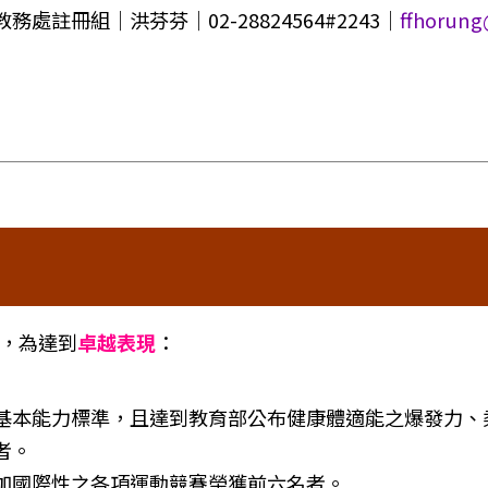
教務處註冊組｜洪芬芬｜02-28824564#2243｜
ffhorung
，為達到
卓越表現
：
基本能力標準，且達到教育部公布健康體適能之爆發力、
者。
加國際性之各項運動競賽榮獲前六名者。