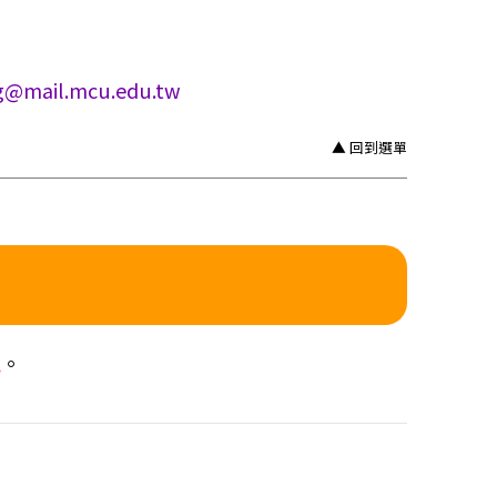
ng@mail.mcu.edu.tw
▲ 回到選單
現
。